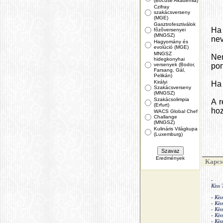
(Bocuse Akadémia)
Czifray
szakácsverseny
(MGE)
Gasztrofesztiválok
Ha
fõzõversenyei
(MNGSZ)
nev
Hagyomány és
evolúció (MGE)
MNGSZ
Ne
hidegkonyhai
versenyek (Bodor,
por
Farsang, Gál,
Pelikán)
Királyi
Ha 
Szakácsverseny
(MNGSZ)
Szakácsolimpia
A r
(Erfurt)
hoz
WACS Global Chef
Challange
(MNGSZ)
Kulináris Világkupa
(Luxemburg)
Eredmények
Kapcso
-
Kiss
-
Kis
-
Kis
-
Kis
-
Kis
-
Kis