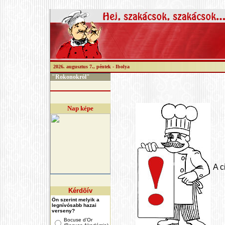
2026. augusztus 7., péntek -
Ibolya
"Rokonokról"
Nap képe
A c
Kérdõív
Ön szerint melyik a
legnívósabb hazai
verseny?
Bocuse d’Or