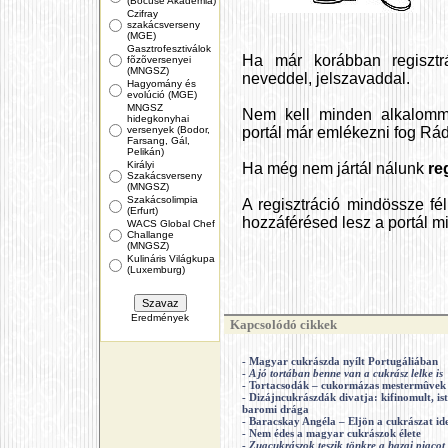
(Bocuse Akadémia)
Czifray
szakácsverseny
(MGE)
Gasztrofesztiválok
Ha már korábban regisztrá
fõzõversenyei
(MNGSZ)
neveddel, jelszavaddal.
Hagyomány és
evolúció (MGE)
MNGSZ
Nem kell minden alkalomma
hidegkonyhai
versenyek (Bodor,
portál már emlékezni fog Rád
Farsang, Gál,
Pelikán)
Királyi
Ha még nem jártál nálunk
re
Szakácsverseny
(MNGSZ)
Szakácsolimpia
A regisztráció mindössze fé
(Erfurt)
hozzáférésed lesz a portál m
WACS Global Chef
Challange
(MNGSZ)
Kulináris Világkupa
(Luxemburg)
Eredmények
Kapcsolódó cikkek
- Magyar cukrászda nyílt Portugáliában
-
A jó tortában benne van a cukrász lelke is
- Tortacsodák – cukormázas mestermûvek
- Dizájncukrászdák divatja: kifinomult, ist
baromi drága
- Baracskay Angéla – Eljön a cukrászat ide
- Nem édes a magyar cukrászok élete
-
Zugcukrászok teszik tönkre a hazai piacot