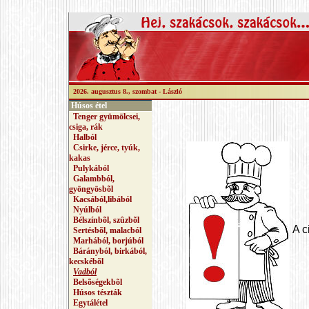
2026. augusztus 8., szombat -
László
Húsos étel
Tenger gyümölcsei,
csiga, rák
Halból
Csirke, jérce, tyúk,
kakas
Pulykából
Galambból,
gyöngyösbõl
Kacsából,libából
Nyúlból
Bélszínbõl, szûzbõl
A c
Sertésbõl, malacból
Marhából, borjúból
Bárányból, birkából,
kecskébõl
Vadból
Belsõségekbõl
Húsos tészták
Egytálétel