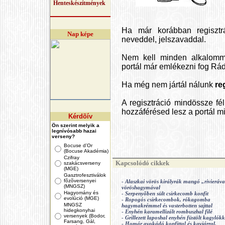
Henteskészítmények
Ha már korábban regisztrá
Nap képe
neveddel, jelszavaddal.
Nem kell minden alkalomma
portál már emlékezni fog Rád
Ha még nem jártál nálunk
re
A regisztráció mindössze fé
hozzáférésed lesz a portál m
Kérdõív
Ön szerint melyik a
legnívósabb hazai
verseny?
Bocuse d’Or
(Bocuse Akadémia)
Czifray
Kapcsolódó cikkek
szakácsverseny
(MGE)
Gasztrofesztiválok
fõzõversenyei
-
Alaszkai vörös királyrák mangó „rivieráva
(MNGSZ)
vöröshagymával
Hagyomány és
-
Serpenyõben sült csirkecomb konfit
evolúció (MGE)
-
Ropogós csirkecombok, rókagomba
MNGSZ
hagymakrémmel és vasterbotten sajttal
hidegkonyhai
-
Enyhén karamellizált rombuszhal filé
versenyek (Bodor,
-
Grillezett laposhal enyhén füstölt kagylókk
Farsang, Gál,
-
Homár avokádó konfittal és kaviárral.