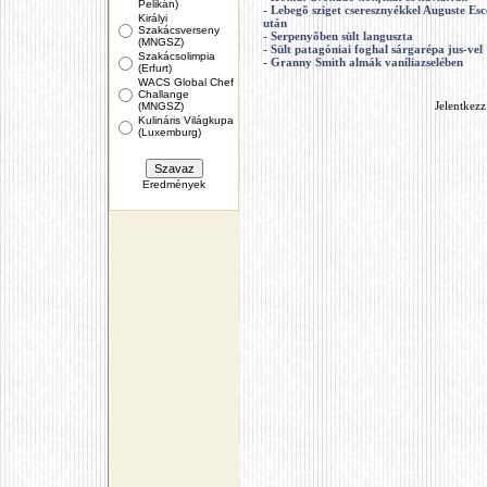
Pelikán)
- Lebegõ sziget cseresznyékkel Auguste Esc
Királyi
után
Szakácsverseny
- Serpenyõben sült languszta
(MNGSZ)
- Sült patagóniai foghal sárgarépa jus-vel
Szakácsolimpia
- Granny Smith almák vaníliazselében
(Erfurt)
WACS Global Chef
Challange
(MNGSZ)
Jelentkezz
Kulináris Világkupa
(Luxemburg)
Eredmények