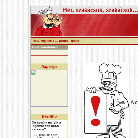
2026. augusztus 7., péntek -
Ibolya
Gasztronómiáról
Nap képe
A c
Kérdõív
Ön szerint melyik a
legnívósabb hazai
verseny?
Bocuse d’Or