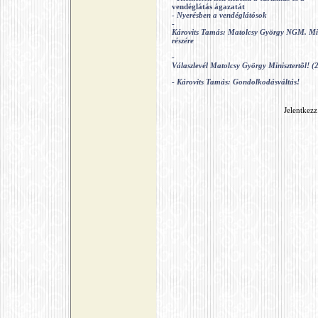
vendéglátás ágazatát
-
Nyerésben a vendéglátósok
-
Károvits Tamás: Matolcsy György NGM. Min
részére
-
Válaszlevél Matolcsy György Minisztertõl! (2
-
Károvits Tamás: Gondolkodásváltás!
Jelentkezz