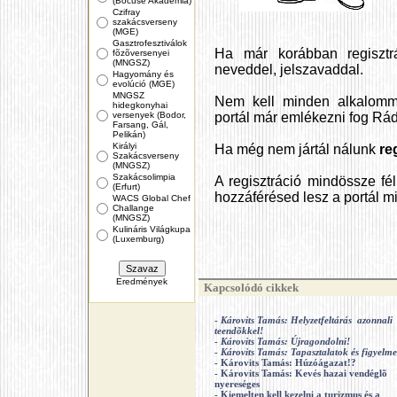
(Bocuse Akadémia)
Czifray
szakácsverseny
(MGE)
Gasztrofesztiválok
Ha már korábban regisztrá
fõzõversenyei
(MNGSZ)
neveddel, jelszavaddal.
Hagyomány és
evolúció (MGE)
MNGSZ
Nem kell minden alkalomma
hidegkonyhai
versenyek (Bodor,
portál már emlékezni fog Rád
Farsang, Gál,
Pelikán)
Királyi
Ha még nem jártál nálunk
re
Szakácsverseny
(MNGSZ)
Szakácsolimpia
A regisztráció mindössze fé
(Erfurt)
hozzáférésed lesz a portál m
WACS Global Chef
Challange
(MNGSZ)
Kulináris Világkupa
(Luxemburg)
Eredmények
Kapcsolódó cikkek
-
Károvits Tamás: Helyzetfeltárás azonnali
teendõkkel!
-
Károvits Tamás: Újragondolni!
-
Károvits Tamás: Tapasztalatok és figyelmez
- Károvits Tamás: Húzóágazat!?
- Károvits Tamás: Kevés hazai vendéglõ
nyereséges
- Kiemelten kell kezelni a turizmus és a