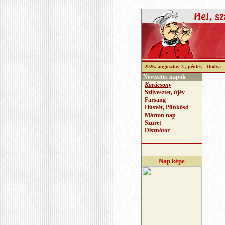
2026. augusztus 7., péntek -
Ibolya
Nevezetes napok
Karácsony
Szilveszter, újév
Farsang
Húsvét, Pünkösd
Márton nap
Szüret
Disznótor
Nap képe