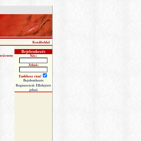
Kezdõoldal
Bejelentkezés
arácsony
Név:
Jelszó:
Emlékezz rám!
Bejelentkezés
Regisztráció
Elfelejtett
jelszó