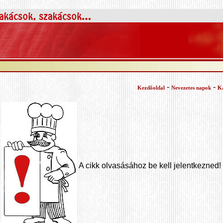
-
-
Kezdõoldal
Nevezetes napok
K
A cikk olvasásához be kell jelentkezned!