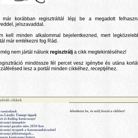
 már korábban regisztráltál lépj be a megadott felhaszná
eddel, jelszavaddal.
m kell minden alkalommal bejelentkezned, mert legközeleb
tál már emlékezni fog Rád.
még nem jártál nálunk
regisztrálj
a cikk megtekintéséhez!
egisztráció mindössze fél percet vesz igénybe és utána korlá
záférésed lesz a portál minden cikkéhez, receptjéhez.
lódó cikkek
 varázslatok
Jelentkezz be, és szólj hozzá a cikkhez!
ros László: Ünnepi tippek
és és boldog karácsonyt!
ácsonyi ünnepkör
ácsonyi gasztro-túra 2050-ben
ácsonyi receptek a katonaszakácsoktól
ácsonyi jókívánságok...
rancia karácsonyi fatörzs