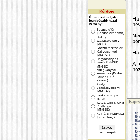
Kérdõív
Ön szerint melyik a
Ha
legnívósabb hazai
nev
verseny?
Bocuse d’Or
(Bocuse Akadémia)
Ne
Czifray
szakácsverseny
por
(MGE)
Gasztrofesztiválok
fõzõversenyei
Ha 
(MNGSZ)
Hagyomány és
evolúció (MGE)
A r
MNGSZ
hoz
hidegkonyhai
versenyek (Bodor,
Farsang, Gál,
Pelikán)
Királyi
Szakácsverseny
(MNGSZ)
Szakácsolimpia
(Erfurt)
Kapcso
WACS Global Chef
Challange
(MNGSZ)
-
Élõ
Kulináris Világkupa
- Bo
(Luxemburg)
-
Bék
-
Kar
-
Kar
-
Kar
Eredmények
-
Kar
-
A f