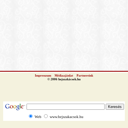
Impresszum
Médiaajánlat
Partnereink
© 2006 hejszakácsok.hu
Web
www.hejszakacsok.hu