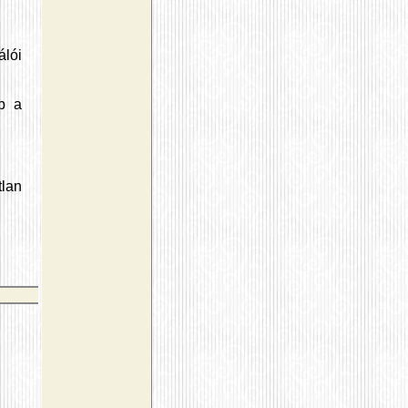
lói
b a
tlan