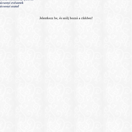
ácsonyi evészetek
ácsonyi asztal
Jelentkezz be, és szólj hozzá a cikkhez!