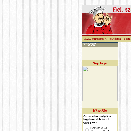
2026. augusztus 6., csütörtök -
Berta
MNGSZ
Nap képe
Kérdõív
Ön szerint melyik a
legnívósabb hazai
verseny?
Bocuse d’Or