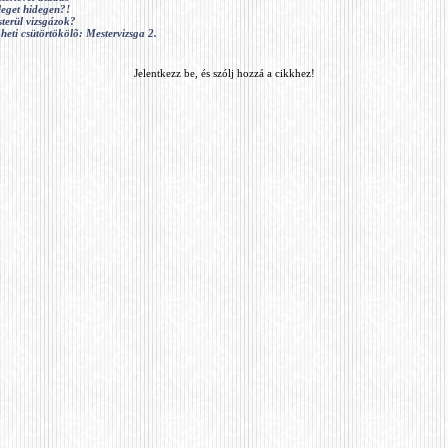
eget hidegen?!
terül vizsgázok?
 heti csütörtökölõ: Mestervizsga 2.
Jelentkezz be, és szólj hozzá a cikkhez!