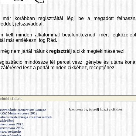
 már korábban regisztráltál lépj be a megadott felhaszná
eddel, jelszavaddal.
m kell minden alkalommal bejelentkezned, mert legközeleb
tál már emlékezni fog Rád.
még nem jártál nálunk
regisztrálj
a cikk megtekintéséhez!
egisztráció mindössze fél percet vesz igénybe és utána korlá
záférésed lesz a portál minden cikkéhez, receptjéhez.
lódó cikkek
asztronómia mesteravató ünnepe
Jelentkezz be, és szólj hozzá a cikkhez!
GSZ Mestervacsora 2012.
szakács mestervizsga szakmai szóbeli
gakérdései
tervacsora 2011.
tervacsora 2009.
marai gyámság
terlevél átadás