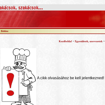
, Bettina
-
Kezdõoldal
Egyesületek, szervezetek
A cikk olvasásához be kell jelentkezned!