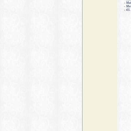
-
Mel
-
Mes
-
43.