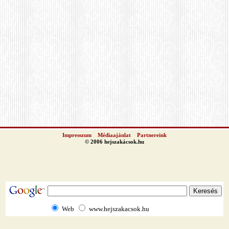
Impresszum
Médiaajánlat
Partnereink
© 2006 hejszakácsok.hu
Web
www.hejszakacsok.hu