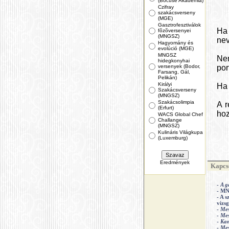
(Bocuse Akadémia)
Czifray
szakácsverseny
(MGE)
Gasztrofesztiválok
Ha
fõzõversenyei
(MNGSZ)
nev
Hagyomány és
evolúció (MGE)
MNGSZ
Ne
hidegkonyhai
versenyek (Bodor,
por
Farsang, Gál,
Pelikán)
Királyi
Ha 
Szakácsverseny
(MNGSZ)
Szakácsolimpia
A r
(Erfurt)
hoz
WACS Global Chef
Challange
(MNGSZ)
Kulináris Világkupa
(Luxemburg)
Eredmények
Kapcso
-
A g
- MN
- A 
vizs
-
Mes
-
Mes
-
Ka
-
Mes