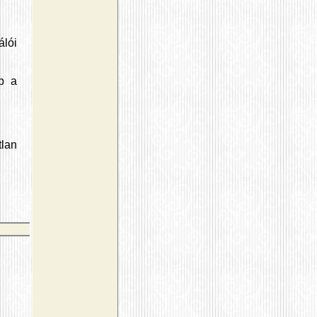
lói
b a
tlan