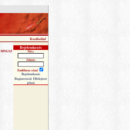
Kezdõoldal
Bejelentkezés
-
MNGSZ
Név:
Jelszó:
Emlékezz rám!
Bejelentkezés
Regisztráció
Elfelejtett
jelszó