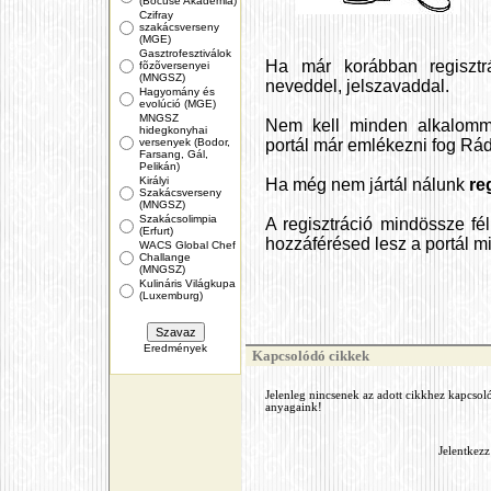
(Bocuse Akadémia)
Czifray
szakácsverseny
(MGE)
Gasztrofesztiválok
Ha már korábban regisztrá
fõzõversenyei
(MNGSZ)
neveddel, jelszavaddal.
Hagyomány és
evolúció (MGE)
MNGSZ
Nem kell minden alkalomma
hidegkonyhai
versenyek (Bodor,
portál már emlékezni fog Rád
Farsang, Gál,
Pelikán)
Királyi
Ha még nem jártál nálunk
re
Szakácsverseny
(MNGSZ)
Szakácsolimpia
A regisztráció mindössze fé
(Erfurt)
hozzáférésed lesz a portál m
WACS Global Chef
Challange
(MNGSZ)
Kulináris Világkupa
(Luxemburg)
Eredmények
Kapcsolódó cikkek
Jelenleg nincsenek az adott cikkhez kapcsol
anyagaink!
Jelentkezz