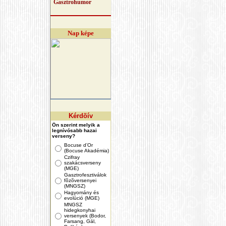
Gasztrohumor
Nap képe
Kérdõív
Ön szerint melyik a
legnívósabb hazai
verseny?
Bocuse d’Or
(Bocuse Akadémia)
Czifray
szakácsverseny
(MGE)
Gasztrofesztiválok
fõzõversenyei
(MNGSZ)
Hagyomány és
evolúció (MGE)
MNGSZ
hidegkonyhai
versenyek (Bodor,
Farsang, Gál,