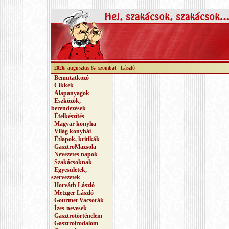
2026. augusztus 8., szombat -
László
Bemutatkozó
Cikkek
Alapanyagok
Eszközök,
berendezések
Ételkészítés
Magyar konyha
Világ konyhái
Étlapok, kritikák
GasztroMazsola
Nevezetes napok
Szakácsoknak
Egyesületek,
szervezetek
Horváth László
Metzger László
Gourmet Vacsorák
Ízes-nevesek
Gasztrotörténelem
Gasztroirodalom