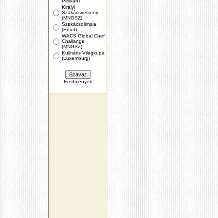
Pelikán)
Királyi
Szakácsverseny
(MNGSZ)
Szakácsolimpia
(Erfurt)
WACS Global Chef
Challange
(MNGSZ)
Kulináris Világkupa
(Luxemburg)
Eredmények